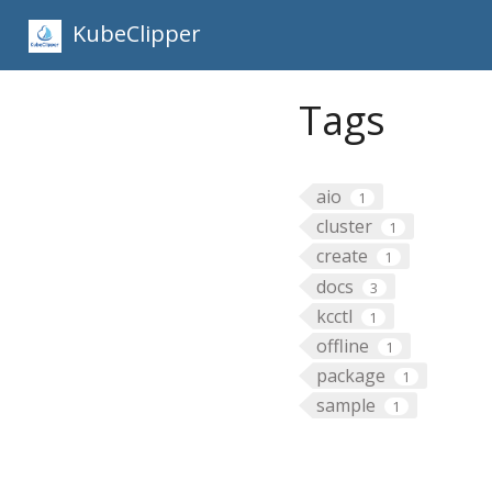
KubeClipper
Tags
aio
1
cluster
1
create
1
docs
3
kcctl
1
offline
1
package
1
sample
1